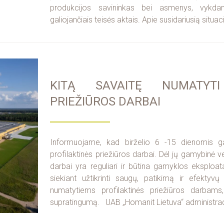
produkcijos savininkas bei asmenys, vykdant
galiojančiais teisės aktais. Apie susidariusią situa
KITĄ SAVAITĘ NUMATYTI 
PRIEŽIŪROS DARBAI
Informuojame, kad birželio 6 -15 dienomis g
profilaktinės priežiūros darbai. Dėl jų gamybinė vei
darbai yra reguliari ir būtina gamyklos eksploa
siekiant užtikrinti saugų, patikimą ir efekt
numatytiems profilaktinės priežiūros darbam
supratingumą. UAB „Homanit Lietuva“ administrac