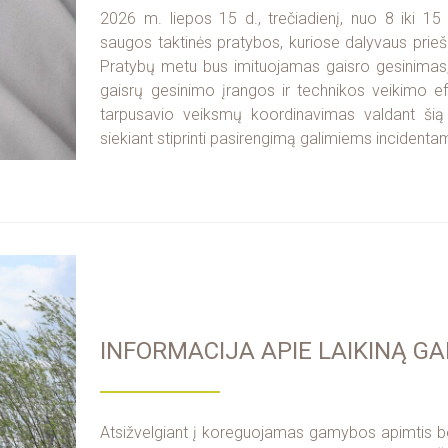
2026 m. liepos 15 d., trečiadienį, nuo 8 iki 15 
saugos taktinės pratybos, kuriose dalyvaus prieš
Pratybų metu bus imituojamas gaisro gesinimas,
gaisrų gesinimo įrangos ir technikos veikimo e
tarpusavio veiksmų koordinavimas valdant šią 
siekiant stiprinti pasirengimą galimiems incidentams
INFORMACIJA APIE LAIKINĄ 
Atsižvelgiant į koreguojamas gamybos apimtis bei