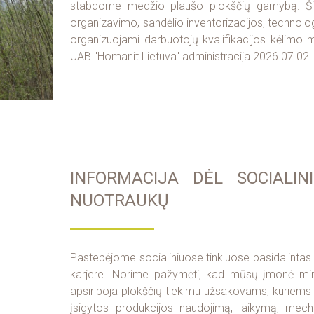
stabdome medžio plaušo plokščių gamybą. Šiuo
organizavimo, sandėlio inventorizacijos, technolo
organizuojami darbuotojų kvalifikacijos kėlimo
UAB "Homanit Lietuva" administracija 2026 07 02
INFORMACIJA DĖL SOCIALIN
NUOTRAUKŲ
Pastebėjome socialiniuose tinkluose pasidalinta
karjere. Norime pažymėti, kad mūsų įmonė min
apsiriboja plokščių tiekimu užsakovams, kuriems 
įsigytos produkcijos naudojimą, laikymą, mech