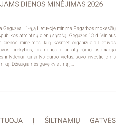
AMS DIENOS MINĖJIMAS 2026
iatyva Gegužės 11-ąją Lietuvoje minima Pagarbos mokesčių
spublikos atmintinų dienų sąrašą. Gegužės 13 d. Vilniaus
dienos minėjimas, kurį kasmet organizuoja Lietuvos
Lietuvos prekybos, pramonės ir amatų rūmų asociacija
ir lyderiai, kuriantys darbo vietas, savo investicijomis
omiką. Džiaugiamės gavę kvietimą į...
STUOJA Į ŠILTNAMIŲ GATVĖS