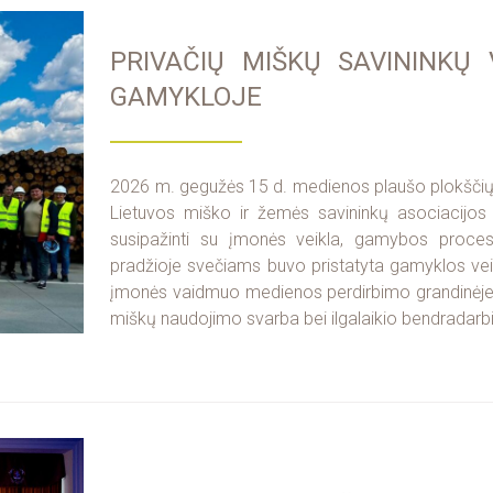
PRIVAČIŲ MIŠKŲ SAVININKŲ 
GAMYKLOJE
2026 m. gegužės 15 d. medienos plaušo plokščių g
Lietuvos miško ir žemės savininkų asociacijos 
susipažinti su įmonės veikla, gamybos proces
pradžioje svečiams buvo pristatyta gamyklos vei
įmonės vaidmuo medienos perdirbimo grandinėje. T
miškų naudojimo svarba bei ilgalaikio bendradarbi