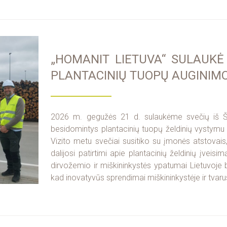
„HOMANIT LIETUVA“ SULAUKĖ
PLANTACINIŲ TUOPŲ AUGINIM
2026 m. gegužės 21 d. sulaukėme svečių iš Šved
besidomintys plantacinių tuopų želdinių vystym
Vizito metu svečiai susitiko su įmonės atstovai
dalijosi patirtimi apie plantacinių želdinių įveis
dirvožemio ir miškininkystės ypatumai Lietuvoje b
kad inovatyvūs sprendimai miškininkystėje ir tvaru