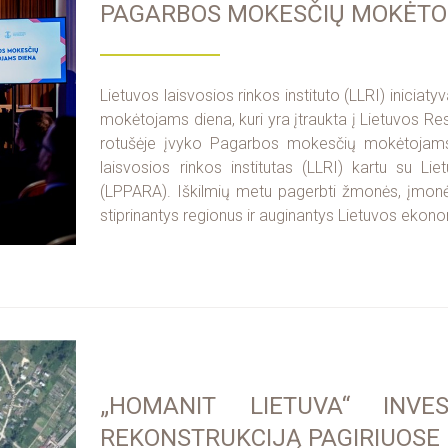
PAGARBOS MOKESČIŲ MOKĖTOJ
Lietuvos laisvosios rinkos instituto (LLRI) inic
mokėtojams diena, kuri yra įtraukta į Lietuvos Re
rotušėje įvyko Pagarbos mokesčių mokėtojams 
laisvosios rinkos institutas (LLRI) kartu su 
(LPPARA). Iškilmių metu pagerbti žmonės, įmonės 
stiprinantys regionus ir auginantys Lietuvos ekon
„HOMANIT LIETUVA“ INVE
REKONSTRUKCIJĄ PAGIRIUOSE