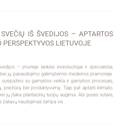
 SVEČIŲ IŠ ŠVEDIJOS – APTARTOS
O PERSPEKTYVOS LIETUVOJE
ijos – įmonėje lankėsi investuotojai ir specialistai,
u bei jų panaudojimo galimybėmis medienos pramonėje.
s, susipažino su gamyklos veikla ir gamybos procesais,
imą, priežiūrą bei produktyvumą. Taip pat aptarti klimato,
ei jų įtaka plantacinių tuopų augimui. Abi pusės sutarė,
s žaliavų naudojimas tampa vis...