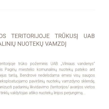
OS TERITORIJOJE TRŪKUSĮ UAB
ALINIŲ NUOTEKŲ VAMZDĮ
ritorijoje trūko požeminis UAB „Vilniaus vandenys“
is Pagirių miestelio komunalinių nuotekų pateko ant
tebėjus taršą, Bendrovė nedelsdama ėmėsi visų saugos
eksploatuojamo paviršinių nuotekų vamzdyno sklendę,
izuoti padarinių likvidavimo (teritorijos/ avarijos vietos
inklų valdytojas atliko nuotekų linijos perjungimą...