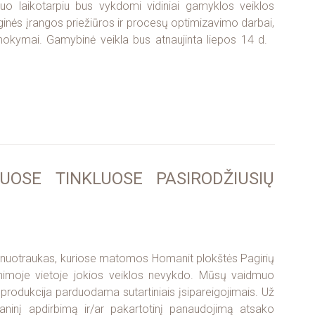
 laikotarpiu bus vykdomi vidiniai gamyklos veiklos
ginės įrangos priežiūros ir procesų optimizavimo darbai,
 mokymai. Gamybinė veikla bus atnaujinta liepos 14 d.
IUOSE TINKLUOSE PASIRODŽIUSIŲ
s nuotraukas, kuriose matomos Homanit plokštės Pagirių
imoje vietoje jokios veiklos nevykdo. Mūsų vaidmuo
produkcija parduodama sutartiniais įsipareigojimais. Už
aninį apdirbimą ir/ar pakartotinį panaudojimą atsako