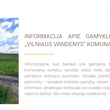
INFORMACIJA APIE GAMYKL
„VILNIAUS VANDENYS“ KOMUN
Informuojame, kad šiandien ryte gamyklos te
komunalinių nuotekų vamzdis. Įvykio metu dal
gamyklos teritorijos paviršiaus. Vizualiai pas
priemonių – sustabdė plokštės gamybą, uždarė 
informavo atsakingas institucijas bei pradėjo organ
valymo) darbus. Šiuo metu situacija stabilizuota – t