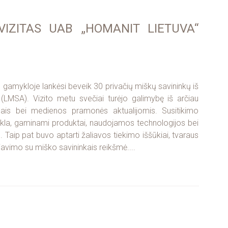
VIZITAS UAB „HOMANIT LIETUVA“
amykloje lankėsi beveik 30 privačių miškų savininkų iš
(LMSA). Vizito metu svečiai turėjo galimybę iš arčiau
ais bei medienos pramonės aktualijomis. Susitikimo
kla, gaminami produktai, naudojamos technologijos bei
aip pat buvo aptarti žaliavos tiekimo iššūkiai, tvaraus
avimo su miško savininkais reikšmė....