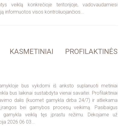
ys veiklą konkrečioje teritorijoje, vadovaudamiesi
ciją informuotos visos kontroliuojančios...
KASMETINIAI PROFILAKTINĖS
amykloje bus vykdomi iš anksto suplanuoti metiniai
kla bus laikinai sustabdyta vienai savaitei. Profilaktiniai
tavimo dalis (kuomet gamykla dirba 24/7) ir atliekama
yvų įrangos bei gamybos procesų veikimą. Pasibaigus
s, gamykla veiklą tęs įprastu režimu. Dėkojame už
ija 2026 06 03...