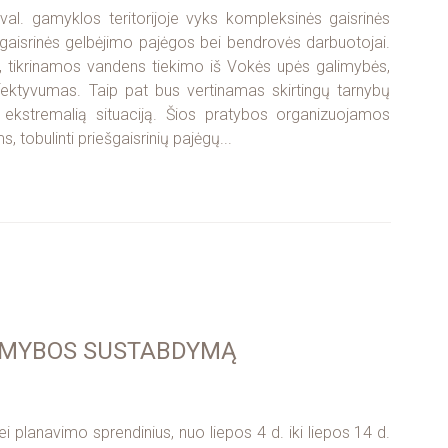
val. gamyklos teritorijoje vyks kompleksinės gaisrinės
gaisrinės gelbėjimo pajėgos bei bendrovės darbuotojai.
 tikrinamos vandens tiekimo iš Vokės upės galimybės,
fektyvumas. Taip pat bus vertinamas skirtingų tarnybų
ekstremalią situaciją. Šios pratybos organizuojamos
, tobulinti priešgaisrinių pajėgų...
GAMYBOS SUSTABDYMĄ
 planavimo sprendinius, nuo liepos 4 d. iki liepos 14 d.