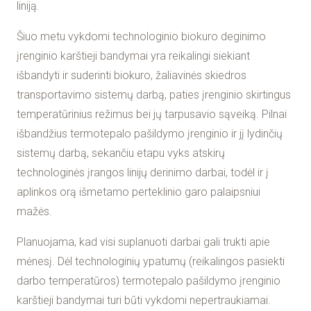
liniją.
Šiuo metu vykdomi technologinio biokuro deginimo
įrenginio karštieji bandymai yra reikalingi siekiant
išbandyti ir suderinti biokuro, žaliavinės skiedros
transportavimo sistemų darbą, paties įrenginio skirtingus
temperatūrinius režimus bei jų tarpusavio sąveiką. Pilnai
išbandžius termotepalo pašildymo įrenginio ir jį lydinčių
sistemų darbą, sekančiu etapu vyks atskirų
technologinės įrangos linijų derinimo darbai, todėl ir į
aplinkos orą išmetamo perteklinio garo palaipsniui
mažės.
Planuojama, kad visi suplanuoti darbai gali trukti apie
mėnesį. Dėl technologinių ypatumų (reikalingos pasiekti
darbo temperatūros) termotepalo pašildymo įrenginio
karštieji bandymai turi būti vykdomi nepertraukiamai.