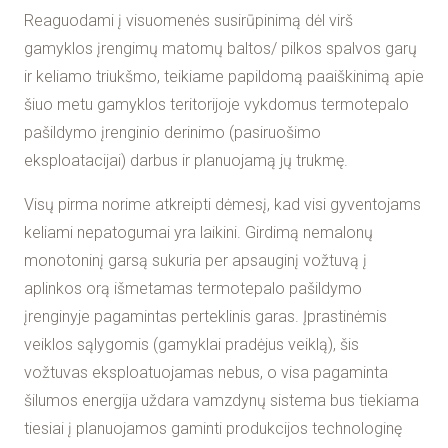
Reaguodami į visuomenės susirūpinimą dėl virš
gamyklos įrengimų matomų baltos/ pilkos spalvos garų
ir keliamo triukšmo, teikiame papildomą paaiškinimą apie
šiuo metu gamyklos teritorijoje vykdomus termotepalo
pašildymo įrenginio derinimo (pasiruošimo
eksploatacijai) darbus ir planuojamą jų trukmę.
Visų pirma norime atkreipti dėmesį, kad visi gyventojams
keliami nepatogumai yra laikini. Girdimą nemalonų
monotoninį garsą sukuria per apsauginį vožtuvą į
aplinkos orą išmetamas termotepalo pašildymo
įrenginyje pagamintas perteklinis garas. Įprastinėmis
veiklos sąlygomis (gamyklai pradėjus veiklą), šis
vožtuvas eksploatuojamas nebus, o visa pagaminta
šilumos energija uždara vamzdynų sistema bus tiekiama
tiesiai į planuojamos gaminti produkcijos technologinę