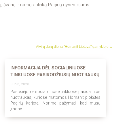
 švarią ir ramią aplinką Pagirių gyventojams.
Atvirų durų diena "Homanit Lietuva" gamykloje
→
INFORMACIJA DĖL SOCIALINIUOSE
TINKLUOSE PASIRODŽIUSIŲ NUOTRAUKŲ
Jun 8, 2026
Pastebėjome socialiniuose tinkluose pasidalintas
nuotraukas, kuriose matomos Homanit plokštės
Pagirių karjere. Norime pažymėti, kad mūsų
įmonė...