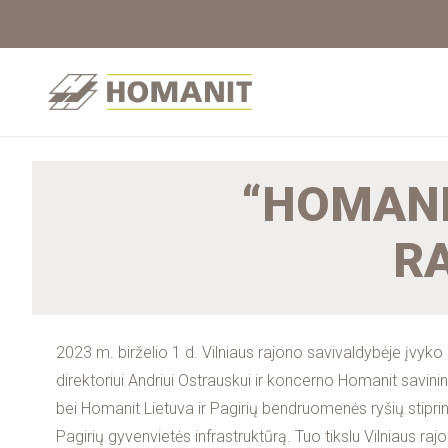
“HOMANIT
R
2023 m. birželio 1 d. Vilniaus rajono savivaldybėje įvyk
direktoriui Andriui Ostrauskui ir koncerno Homanit savi
bei Homanit Lietuva ir Pagirių bendruomenės ryšių stipri
Pagirių gyvenvietės infrastruktūrą. Tuo tikslu Vilniaus r