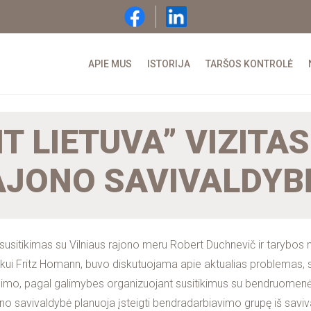
APIE MUS
ISTORIJA
TARŠOS KONTROLĖ
 LIETUVA” VIZITAS
AJONO SAVIVALDYB
o susitikimas su Vilniaus rajono meru Robert Duchnevič ir tarybos 
ninkui Fritz Homann, buvo diskutuojama apie aktualias problemas
nimo, pagal galimybes organizuojant susitikimus su bendruomenės 
ajono savivaldybė planuoja įsteigti bendradarbiavimo grupę iš savi