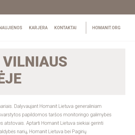
NAUJIENOS
KARJERA
KONTAKTAI
HOMANIT.ORG
 VILNIAUS
ĖJE
nariais. Dalyvaujant Homanit Lietuva generaliniam
, svarstytos papildomos taršos monitoringo galimybės
atstovais. Aptarti Homanit Lietuva siekiai gerinti
valdybės narių, Homanit Lietuva bei Pagirių