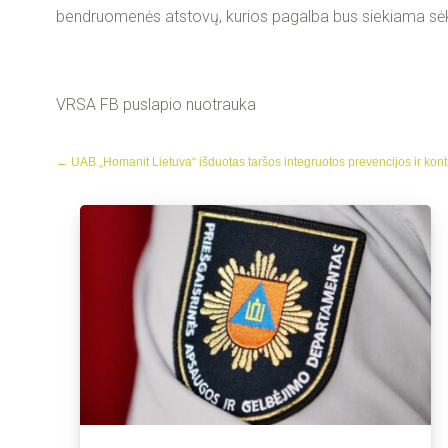
bendruomenės atstovų, kurios pagalba bus siekiama sėkmi
VRSA FB puslapio nuotrauka
←
UAB „Homanit Lietuva“ išduotas taršos integruotos prevencijos ir kont