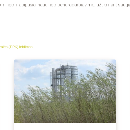
ngo ir abipusiai naudingo bendradarbiavimo, užtikrinant saugią,
rolės (TIPK) leidimas