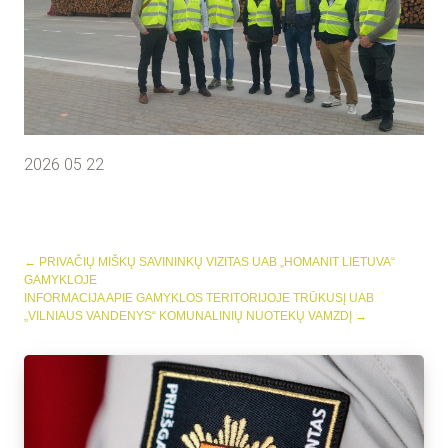
2026 05 22
←
PRIVAČIŲ MIŠKŲ SAVININKŲ VIZITAS UAB „HOMANIT LIETUVA“
GAMYKLOJE
INFORMACIJA APIE GAMYKLOS TERITORIJOJE TRŪKUSĮ UAB
„VILNIAUS VANDENYS“ KOMUNALINIŲ NUOTEKŲ VAMZDĮ
→