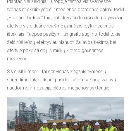
Plantaciniai želdiniai Europoje tampa vis svarbesne
tvarios miškininkystės ir medienos pramonės dalimi, todėl
„Homanit Lietuva“ taip pat aktyviai domisi alternatyviais ir
ateityje vis didesnę reikšmę galinčiais įgyti medienos
ištekliais. Tuopos pasižymi itin greitu augimu, todėl tokie
želdiniai leistų efektyviau planuoti žaliavos tiekimą bei
ateityje pakeisti dalį iš miškų kirtimo gaunamos
medienos.
Šis susitikimas – tai dar vienas žingsnis tvaresnių
sprendimų link, siekiant prisidėti prie atsakingo žaliavų
naudojimo ir inovacijų plėtros medienos sektoriuje.