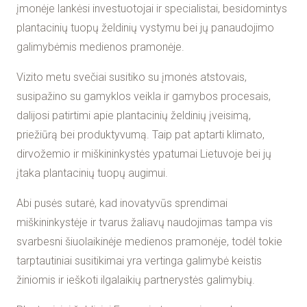
įmonėje lankėsi investuotojai ir specialistai, besidomintys
plantacinių tuopų želdinių vystymu bei jų panaudojimo
galimybėmis medienos pramonėje.
Vizito metu svečiai susitiko su įmonės atstovais,
susipažino su gamyklos veikla ir gamybos procesais,
dalijosi patirtimi apie plantacinių želdinių įveisimą,
priežiūrą bei produktyvumą. Taip pat aptarti klimato,
dirvožemio ir miškininkystės ypatumai Lietuvoje bei jų
įtaka plantacinių tuopų augimui.
Abi pusės sutarė, kad inovatyvūs sprendimai
miškininkystėje ir tvarus žaliavų naudojimas tampa vis
svarbesni šiuolaikinėje medienos pramonėje, todėl tokie
tarptautiniai susitikimai yra vertinga galimybė keistis
žiniomis ir ieškoti ilgalaikių partnerystės galimybių.